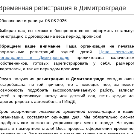
Временная регистрация в Димитровграде
Обновление страницы: 05.08.2026
Выбирая нас, вы сможете беспрепятственно оформить легальну
регистрацию с договором на весь период прописки!
Обращаем ваше внимание.
Наша организация не печатае
формальных регистраций задней датой.
Цена легально
регистрации в Димитровграде
продиктована количество
собственников, готовых зарегистрировать у себя, размеро
квартплаты, а так же периодом прописки.
Услуга получения
регистрации в Димитровграде
сегодня очен
востребована, по той причине, что с помощью нее, вы имеет
возможность подобрать высокооплачиваемую работу, записат
детей в престижную школу или детский сад, взять кредит ил
зарегистрировать автомобиль в ГИБДД.
Срок оформления
легальной временной регистрации
в наше
организации, составляет один-два дня. Мы обязательно сможе
подобрать вам несколько устраивающих мест в городе. Не нужн
ждать в паспортном столе! Весь процесс оформления временно
регистрации в Димитровграде с момента заключения договора и д