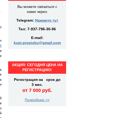
Вы можете связаться с
нами через:
Telegram:
Нажмите тут
ю
Тел:
7-937-796-30-96
E-mail:
т
kupi.propisku@gmail.com
й
м
м
АКЦИЯ: СЕГОДНЯ ЦЕНА НА
ь
РЕГИСТРАЦИЮ!
е
ь
Регистрация на срок до
и
3 мес.
от 7 000 руб.
й
Подробнее >>
м
о
й
о