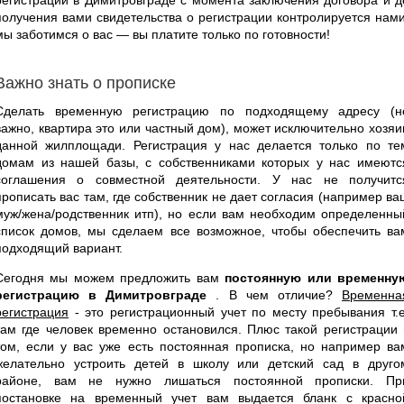
получения вами свидетельства о регистрации контролируется нами
мы заботимся о вас — вы платите только по готовности!
Важно знать о прописке
Сделать временную регистрацию по подходящему адресу (н
важно, квартира это или частный дом), может исключительно хозяи
данной жилплощади. Регистрация у нас делается только по те
домам из нашей базы, с собственниками которых у нас имеютс
соглашения о совместной деятельности. У нас не получитс
прописать вас там, где собственник не дает согласия (например ва
муж/жена/родственник итп), но если вам необходим определенны
список домов, мы сделаем все возможное, чтобы обеспечить ва
подходящий вариант.
Сегодня мы можем предложить вам
постоянную или временну
регистрацию в Димитровграде
. В чем отличие?
Временна
регистрация
- это регистрационный учет по месту пребывания т.е
там где человек временно остановился. Плюс такой регистрации 
том, если у вас уже есть постоянная прописка, но например ва
желательно устроить детей в школу или детский сад в друго
районе, вам не нужно лишаться постоянной прописки. Пр
постановке на временный учет вам выдается бланк с красно