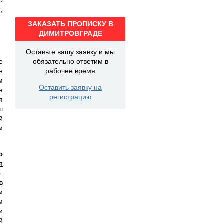
,
ЗАКАЗАТЬ ПРОПИСКУ В
ДИМИТРОВГРАДЕ
Оставьте вашу заявку и мы
е
обязательно ответим в
н
рабочее время
м
Оставить заявку на
я
регистрацию
я
ш
й
м
ю
я
.
в
м
м
и
й