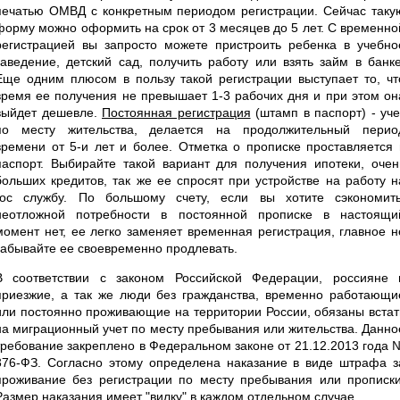
печатью ОМВД с конкретным периодом регистрации. Сейчас таку
форму можно оформить на срок от 3 месяцев до 5 лет. С временно
регистрацией вы запросто можете пристроить ребенка в учебно
заведение, детский сад, получить работу или взять займ в банке
Еще одним плюсом в пользу такой регистрации выступает то, чт
время ее получения не превышает 1-3 рабочих дня и при этом он
выйдет дешевле.
Постоянная регистрация
(штамп в паспорт) - уче
по месту жительства, делается на продолжительный перио
времени от 5-и лет и более. Отметка о прописке проставляется 
паспорт. Выбирайте такой вариант для получения ипотеки, очен
больших кредитов, так же ее спросят при устройстве на работу н
гос службу. По большому счету, если вы хотите сэкономить
неотложной потребности в постоянной прописке в настоящи
момент нет, ее легко заменяет временная регистрация, главное н
забывайте ее своевременно продлевать.
В соответствии с законом Российской Федерации, россияне 
приезжие, а так же люди без гражданства, временно работающи
или постоянно проживающие на территории России, обязаны встат
на миграционный учет по месту пребывания или жительства. Данно
требование закреплено в Федеральном законе от 21.12.2013 года 
376-ФЗ. Согласно этому определена наказание в виде штрафа з
проживание без регистрации по месту пребывания или прописки
Размер наказания имеет "вилку" в каждом отдельном случае