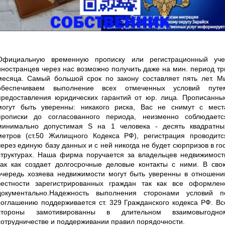
Официальную временную прописку или регистрационный уче
иностранцев через нас возможно получить даже на мин. период тр
месяца. Самый большой срок по закону составляет пять лет. М
обеспечиваем выполнение всех отмеченных условий путе
предоставления юридических гарантий от юр. лица. Прописанны
могут быть уверенны: никакого риска, Вас не снимут с мест
прописки до согласованного периода, неизменно соблюдаетс
минимально допустимая S на 1 человека - десять квадратны
метров (ст.50 Жилищного Кодекса РФ), регистрация проводитс
через единую базу данных и с ней никогда не будет сюрпризов в гос
структурах. Наша фирма поручается за владельцев недвижимост
так как создает долгосрочные деловые контакты с ними. В сво
очередь хозяева недвижимости могут быть уверенны в отношени
честности зарегистрированных граждан так как все оформлен
документально.Надежность выполнения сторонами условий п
соглашению поддерживается ст. 329 Гражданского кодекса РФ. Вс
стороны замотивированны в длительном взаимовыгодно
сотрудничестве и поддерживании правил порядочности.